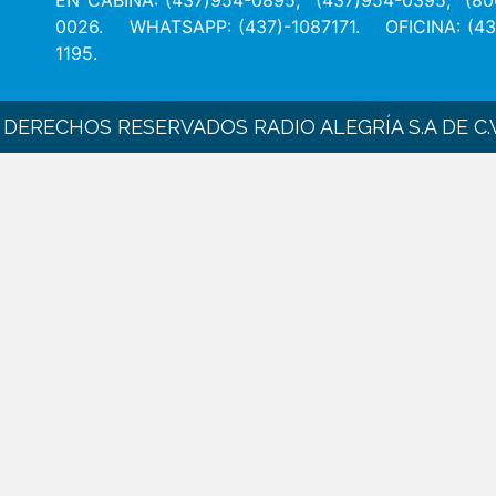
EN CABINA: (437)954-0895, (437)954-0395, (800
0026. WHATSAPP: (437)-1087171. OFICINA: (43
1195.
DERECHOS RESERVADOS RADIO ALEGRÍA S.A DE C.V